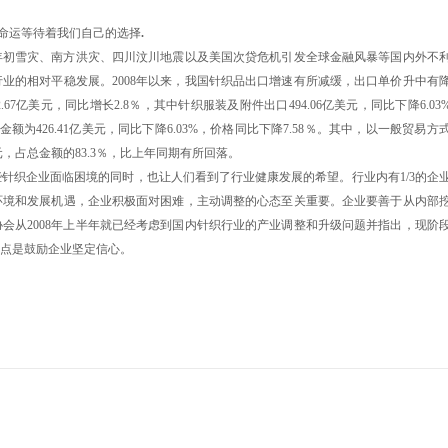
命运等待着我们自己的选择
.
年初雪灾、南方洪灾、四川汶川地震以及美国次贷危机引发全球金融风暴等国内外不
业的相对平稳发展。2008年以来，我国针织品出口增速有所减缓，出口单价升中有
2.67亿美元，同比增长2.8％，其中针织服装及附件出口494.06亿美元，同比下降6.03
％，金额为426.41亿美元，同比下降6.03%，价格同比下降7.58％。其中，以一般贸易方
3亿美元，占总金额的83.3％，比上年同期有所回落。
织企业面临困境的同时，也让人们看到了行业健康发展的希望。行业内有1/3的企
环境和发展机遇，企业积极面对困难，主动调整的心态至关重要。企业要善于从内部
会从2008年上半年就已经考虑到国内针织行业的产业调整和升级问题并指出，现阶
重点是鼓励企业坚定信心。