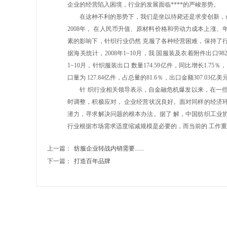
企业的经营陷入困境，行业的发展面临****的严峻形势。
在这种不利的形势下，我们是坐以待毙还是求变创新，
2008
年， 在人民币升值、原材料价格和劳动力成本上涨、
素的影响下，针织行业仍然 克服了各种经营困难，保持了行
据海关统计，2008年1~10月，我 国服装及衣着附件出口98
1~10月，针织服装出口 数量174.59亿件，同比增长1.75
口量为 127.84亿件，占总量的81.6％，出口金额307.0
针 织行业相关领导表示，自金融危机爆发以来，在一些针
时调整，积极应对， 企业经营状况良好。面对同样的经济
潜力，寻求解决问题的根本办法。据了 解，中国纺织工业协
行业根据市场需求适度缩减规模是必要的，而当前的 工作
上一篇：
纺服企业转战内销需要......
下一篇：
打造百年品牌