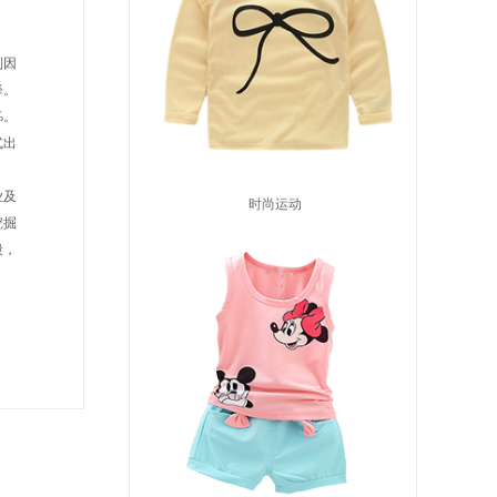
利因
降。
%。
式出
时尚运动
业及
挖掘
段，