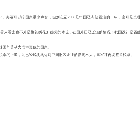
少，奥运可以给国家带来声誉，但别忘记2008是中国经济较困难的一年，这可是总
但看来看去也不外是旗袍绣花加丝绸的体现，在国外已经泛滥的情况下我国设计是否
移国外劳动力成本更低的国家。
税率的上调，足已经说明奥运对中国服装企业的影响不大，国家才再调整退税率。