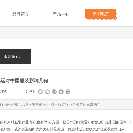
品牌简介
产品中心
新闻动态
服装资讯
奥运对中国服装影响几何
浏览
|
|
分享到:
运会,举国注目,奥运赛事的举行,对于服装行业是否有什么影响?
的到来对服装行业有好,也有弊,好方面：让国外的服装爱好者更加知道中国的面料，
怎么好卖，或许奥运期间大家关心的是奥运，奥运对服装积极的后劲还没发挥出来。